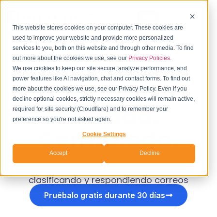
ES
This website stores cookies on your computer. These cookies are
used to improve your website and provide more personalized
services to you, both on this website and through other media. To find
out more about the cookies we use, see our
Privacy Policies.
We use cookies to keep our site secure, analyze performance, and
power features like AI navigation, chat and contact forms. To find out
Tu bandeja de
more about the cookies we use, see our Privacy Policy. Even if you
decline optional cookies, strictly necessary cookies will remain active,
entrada.
required for site security (Cloudflare) and to remember your
preference so you're not asked again.
Controlada.
Cookie Settings
Accept
Decline
Deja de malgastar tus mejores horas leyendo,
clasificando y respondiendo correos
electrónicos.
Pruébalo gratis durante 30 días