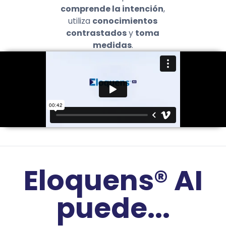
comprende la intención
,
utiliza
conocimientos
contrastados
y
toma
medidas
.
Eloquens® AI
puede...